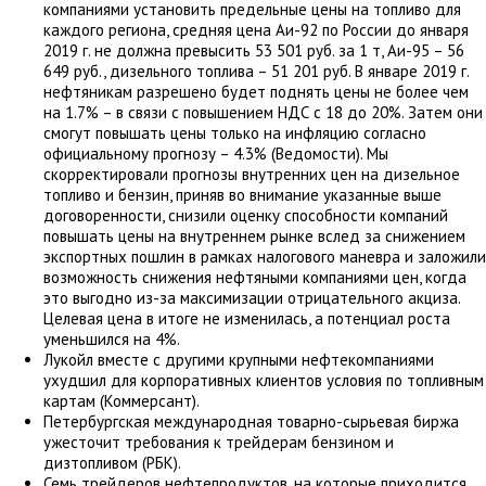
компаниями установить предельные цены на топливо для
каждого региона, средняя цена Аи-92 по России до января
2019 г. не должна превысить 53 501 руб. за 1 т, Аи-95 – 56
649 руб., дизельного топлива – 51 201 руб. В январе 2019 г.
нефтяникам разрешено будет поднять цены не более чем
на 1.7% – в связи с повышением НДС с 18 до 20%. Затем они
смогут повышать цены только на инфляцию согласно
официальному прогнозу – 4.3% (Ведомости). Мы
скорректировали прогнозы внутренних цен на дизельное
топливо и бензин, приняв во внимание указанные выше
договоренности, снизили оценку способности компаний
повышать цены на внутреннем рынке вслед за снижением
экспортных пошлин в рамках налогового маневра и заложили
возможность снижения нефтяными компаниями цен, когда
это выгодно из-за максимизации отрицательного акциза.
Целевая цена в итоге не изменилась, а потенциал роста
уменьшился на 4%.
Лукойл вместе с другими крупными нефтекомпаниями
ухудшил для корпоративных клиентов условия по топливным
картам (Коммерсант).
Петербургская международная товарно-сырьевая биржа
ужесточит требования к трейдерам бензином и
дизтопливом (РБК).
Семь трейдеров нефтепродуктов, на которые приходится