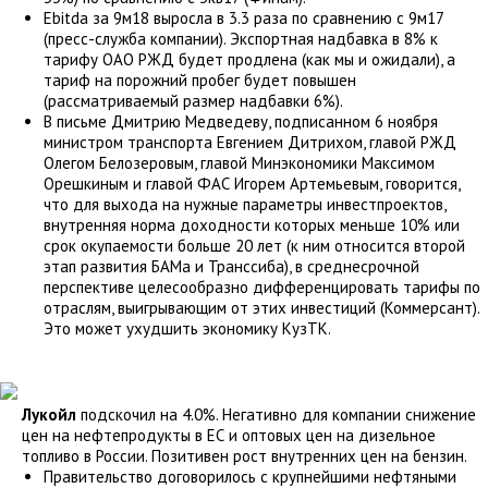
Ebitda за 9м18 выросла в 3.3 раза по сравнению с 9м17
(пресс-служба компании). Экспортная надбавка в 8% к
тарифу ОАО РЖД будет продлена (как мы и ожидали), а
тариф на порожний пробег будет повышен
(рассматриваемый размер надбавки 6%).
В письме Дмитрию Медведеву, подписанном 6 ноября
министром транспорта Евгением Дитрихом, главой РЖД
Олегом Белозеровым, главой Минэкономики Максимом
Орешкиным и главой ФАС Игорем Артемьевым, говорится,
что для выхода на нужные параметры инвестпроектов,
внутренняя норма доходности которых меньше 10% или
срок окупаемости больше 20 лет (к ним относится второй
этап развития БАМа и Транссиба), в среднесрочной
перспективе целесообразно дифференцировать тарифы по
отраслям, выигрывающим от этих инвестиций (Коммерсант).
Это может ухудшить экономику КузТК.
Лукойл
подскочил на 4.0%. Негативно для компании снижение
цен на нефтепродукты в ЕС и оптовых цен на дизельное
топливо в России. Позитивен рост внутренних цен на бензин.
Правительство договорилось с крупнейшими нефтяными