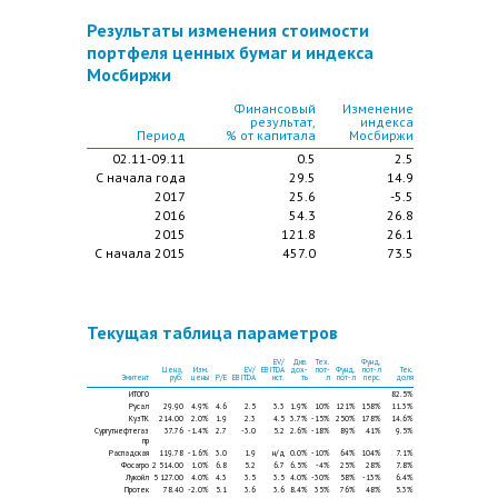
Результаты изменения стоимости
портфеля ценных бумаг и индекса
Мосбиржи
Финансовый
Изменение
результат,
индекса
Период
% от капитала
Мосбиржи
02.11-09.11
0.5
2.5
С начала года
29.5
14.9
2017
25.6
-5.5
2016
54.3
26.8
2015
121.8
26.1
С начала 2015
457.0
73.5
Текущая таблица параметров
EV/
Див.
Тех.
Фунд.
Цена,
Изм.
EV/
EBITDA
дох-
пот-
Фунд.
пот-л
Тек.
Эмитент
руб.
цены
P/E
EBITDA
ист.
ть
л
пот-л
перс.
доля
ИТОГО
82.5%
Русал
29.90
4.9%
4.6
2.5
3.3
1.9%
10%
121%
158%
11.3%
КузТК
214.00
2.0%
1.9
2.3
4.5
3.7%
-15%
250%
178%
14.6%
Сургутнефтегаз
37.76
-1.4%
2.7
-3.0
5.2
2.6%
-18%
89%
41%
9.5%
пр
Распадская
119.78
-1.6%
3.0
1.9
н/д
0.0%
-10%
64%
104%
7.1%
Фосагро
2 514.00
1.0%
6.8
5.2
6.7
6.5%
-4%
25%
28%
7.8%
Лукойл
5 127.00
4.0%
4.3
3.5
3.5
4.0%
-30%
58%
-13%
6.4%
Протек
78.40
-2.0%
5.1
3.6
3.6
8.4%
35%
76%
48%
5.3%