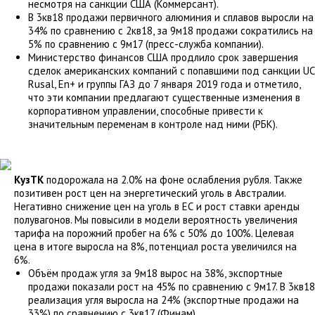
несмотря на санкции США (Коммерсант).
В 3кв18 продажи первичного алюминия и сплавов выросли на
34% по сравнению с 2кв18, за 9м18 продажи сократились на
5% по сравнению с 9м17 (пресс-служба компании).
Министерство финансов США продлило срок завершения
сделок американских компаний с попавшими под санкции UC
Rusal, En+ и группы ГАЗ до 7 января 2019 года и отметило,
что эти компании предлагают существенные изменения в
корпоративном управлении, способные привести к
значительным переменам в контроле над ними (РБК).
КузТК
подорожала на 2.0% на фоне ослабления рубля. Также
позитивен рост цен на энергетический уголь в Австралии.
Негативно снижение цен на уголь в ЕС и рост ставки аренды
полувагонов. Мы повысили в модели вероятность увеличения
тарифа на порожний пробег на 6% с 50% до 100%. Целевая
цена в итоге выросла на 8%, потенциал роста увеличился на
6%.
Объём продаж угля за 9м18 вырос на 38%, экспортные
продажи показали рост на 45% по сравнению с 9м17. В 3кв18
реализация угля выросла на 24% (экспортные продажи на
33%) по сравнению с 3кв17 (Финам).