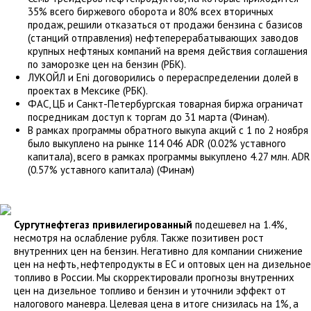
35% всего биржевого оборота и 80% всех вторичных
продаж, решили отказаться от продажи бензина с базисов
(станций отправления) нефтеперерабатывающих заводов
крупных нефтяных компаний на время действия соглашения
по заморозке цен на бензин (РБК).
ЛУКОЙЛ и Eni договорились о перераспределении долей в
проектах в Мексике (РБК).
ФАС, ЦБ и Санкт-Петербургская товарная биржа ограничат
посредникам доступ к торгам до 31 марта (Финам).
В рамках программы обратного выкупа акций с 1 по 2 ноября
было выкуплено на рынке 114 046 ADR (0.02% уставного
капитала), всего в рамках программы выкуплено 4.27 млн. ADR
(0.57% уставного капитала) (Финам)
Сургутнефтегаз привилегированный
подешевел на 1.4%,
несмотря на ослабление рубля. Также позитивен рост
внутренних цен на бензин. Негативно для компании снижение
цен на нефть, нефтепродукты в ЕС и оптовых цен на дизельное
топливо в России. Мы скорректировали прогнозы внутренних
цен на дизельное топливо и бензин и уточнили эффект от
налогового маневра. Целевая цена в итоге снизилась на 1%, а