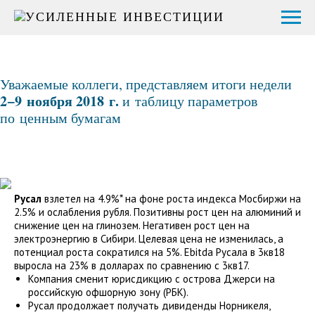
Уважаемые коллеги, представляем итоги недели
2
−
9
ноября
2018
г.
и таблицу параметров
по ценным бумагам
Русал
взлетел на 4.9%* на фоне роста индекса Мосбиржи на
2.5% и ослабления рубля. Позитивны рост цен на алюминий и
снижение цен на глинозем. Негативен рост цен на
электроэнергию в Сибири. Целевая цена не изменилась, а
потенциал роста сократился на 5%. Ebitda Русала в 3кв18
выросла на 23% в долларах по сравнению с 3кв17.
Компания сменит юрисдикцию с острова Джерси на
российскую офшорную зону (РБК).
Русал продолжает получать дивиденды Норникеля,