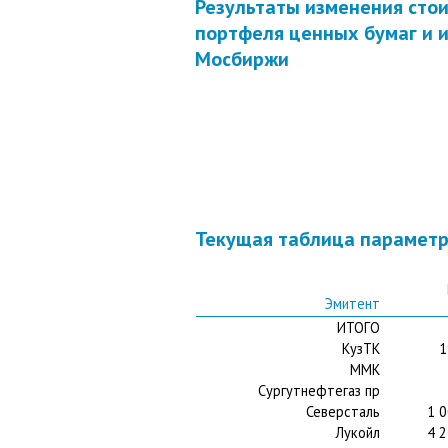
Результаты изменения сто
портфеля ценных бумаг и 
Мосбиржи
Текущая таблица парамет
Эмитент
ИТОГО
КузТК
1
ММК
Сургутнефтегаз пр
Северсталь
1 0
Лукойл
4 2