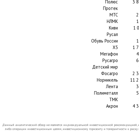
Полюс
3 8
Протек
МТС
2
НЛМК
1
Киви
1 
Русал
Обувь России
1
X5
1 7
Мегафон
4
Русагро
6
Детский мир
Фосагро
2 3
Норникель
11 2
Лента
3
Полиметалл
5
ТМК
Акрон
4 3
Данный аналитический обзор не является индивидуальной инвестиционной рекомендацией, и 
либо операции инвестиционным целям, инвестиционному горизонту и толерантности к риску 