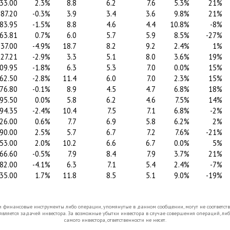
33.00
2.3%
8.8
6.2
7.6
5.3%
21%
87.20
-0.3%
3.9
3.4
3.6
9.8%
21%
83.95
-1.5%
8.8
4.6
4.4
10.8%
-8%
63.81
0.7%
6.0
5.7
5.9
8.5%
-27%
037.00
-4.9%
18.7
8.2
9.2
2.4%
1%
27.21
-2.9%
3.3
5.1
8.0
3.6%
19%
09.95
-1.8%
6.3
5.3
7.0
0.0%
15%
62.50
-2.8%
11.4
6.0
7.0
2.3%
15%
76.80
-0.1%
8.9
4.5
4.7
6.8%
18%
95.50
0.0%
5.8
6.2
4.6
7.5%
14%
94.35
-2.4%
10.4
7.5
7.1
6.8%
-2%
26.00
0.6%
7.7
6.9
5.8
6.2%
2%
90.00
2.5%
5.7
6.7
7.2
7.6%
-21%
53.00
2.0%
10.2
6.6
6.7
0.0%
5%
66.60
-0.5%
7.9
8.4
7.9
3.7%
21%
82.00
-4.1%
6.3
7.1
5.4
2.4%
-7%
35.00
1.7%
11.8
8.5
5.1
9.0%
-19%
финансовые инструменты либо операции, упомянутые в данном сообщении, могут не соответст
является задачей инвестора. За возможные убытки инвестора в случае совершения операций, ли
самого инвестора, ответственности не несет.