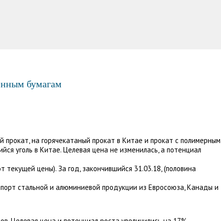
енным бумагам
 прокат, на горячекатаный прокат в Китае и прокат с полимерным
йся уголь в Китае. Целевая цена не изменилась, а потенциал
 текущей цены). За год, закончившийся 31.03.18, (половина
мпорт стальной и алюминиевой продукции из Евросоюза, Канады и
нов. Целевая цена и потенциал роста увеличились на 17%.