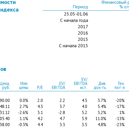
имости
Финансовый р
Период
% от
индекса
25.05-01.06
С начала года
2017
2016
2015
С начала 2015
ров
EV/
Цена,
Изм.
EV/
EBITDA
Див.
Тех.
руб.
цены
P/E
EBITDA
ист.
дох-ть
пот-л
90.00
0.0%
2.0
2.2
4.5
3.7%
-20%
48.11
2.7%
4.3
3.7
4.0
5.4%
-17%
31.12
-2.6%
3.1
-2.8
5.2
3.2%
1%
05.40
1.1%
4.2
4.7
5.9
11.0%
-13%
38.00
-0.3%
4.4
3.3
3.5
4.8%
-23%