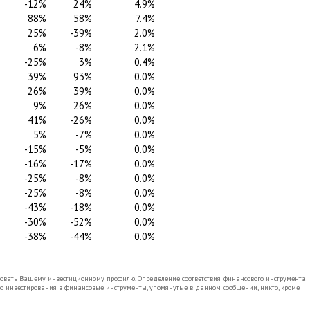
-12%
24%
4.9%
88%
58%
7.4%
25%
-39%
2.0%
6%
-8%
2.1%
-25%
3%
0.4%
39%
93%
0.0%
26%
39%
0.0%
9%
26%
0.0%
41%
-26%
0.0%
5%
-7%
0.0%
-15%
-5%
0.0%
-16%
-17%
0.0%
-25%
-8%
0.0%
-25%
-8%
0.0%
-43%
-18%
0.0%
-30%
-52%
0.0%
-38%
-44%
0.0%
вовать Вашему инвестиционному профилю. Определение соответствия финансового инструмента
бо инвестирования в финансовые инструменты, упомянутые в данном сообщении, никто, кроме