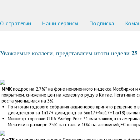
О стратегии
Наши сервисы
Подписка
Кома
25
Уважаемые коллеги, представляем итоги недели
ММК
подрос на 2.7%* на фоне неизменного индекса Мосбиржи и о
покрытием, снижение цен на железную руду в Китае. Негативно сн
роста уменьшился на 3%.
По итогам годового собрания акционеров принято решение о вып
дивидендов за 1п17+ дивиденд за 3кв17+4кв17+1кв18) выплат
Министр торговли США Уилбур Росс 31 мая заявил, что амери
Мексики в размере 25% на сталь и 10% на алюминий, ЕС оспор
КузТК
не изменилась в цене. Позитивны рост цен на уголь в Авст