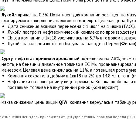
Лукойл
припал на 0.3%. Позитивен для компании рост цен на маз
планируемого завершения налогового маневра. Целевая цена Лукой
Дата снижения акцизов перенесена с 1 июля на 1 июня (ТАСС).
Лукойл построит нефтехимический комплекс по производству п
Ebitda компании в 1кв18 увеличилась на 5.7% в годовом выраже
Лукойл начал производство битума на заводе в Перми (Финам)
Сургутнефтегаз привилегированный
подешевел на 2.8%, несмот
нефть, на бензин и дизельное топливо в ЕС. Мы проанализировал
маневром. Целевая цена снизилась на 11%, а потенциал роста ум
Компания сократила добычу в 1кв18 на 2% до 14.8 млн. тонн (rns
Нефтяники на совещании у вице-премьера Козака пообещали пр
поставкам топлива на внутренний рынок (Коммерсант)
Из-за снижения цены акций
QIWI
компания вернулась в таблицу 
* Изменения цен здесь приводятся от цен утра пятницы прошлой недели (10:15