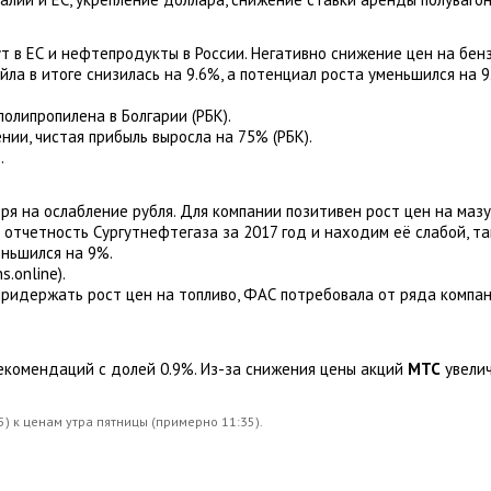
ут в ЕС и нефтепродукты в России. Негативно снижение цен на бен
ла в итоге снизилась на 9.6%, а потенциал роста уменьшился на 9
олипропилена в Болгарии (РБК).
нии, чистая прибыль выросла на 75% (РБК).
.
ря на ослабление рубля. Для компании позитивен рост цен на мазу
и отчетность Сургутнефтегаза за 2017 год и находим её слабой, т
еньшился на 9%.
.online).
идержать рост цен на топливо, ФАС потребовала от ряда компани
рекомендаций с долей 0.9%. Из-за снижения цены акций
МТС
увели
) к ценам утра пятницы (примерно 11:35).