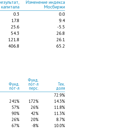
езультат,
Изменение индекса
 капитала
Мосбиржи
0.3
0.0
17.8
9.4
25.6
-5.5
54.3
26.8
121.8
26.1
406.8
65.2
Фунд.
Фунд.
пот-л
Тек.
пот-л
перс.
доля
72.9%
241%
172%
14.3%
57%
26%
11.8%
90%
42%
11.3%
26%
20%
8.7%
67%
-8%
10.0%