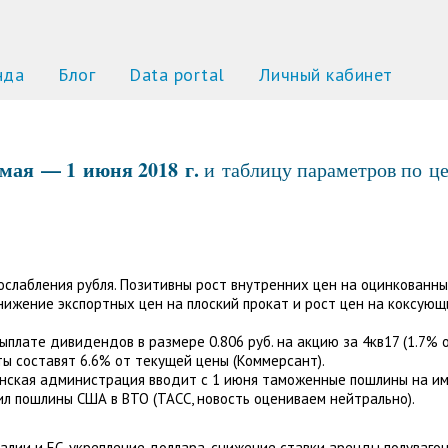
нда
Блог
Data portal
Личный кабинет
мая
— 1 июня
2018
г.
и таблицу параметров по ц
слабления рубля. Позитивны рост внутренних цен на оцинкованный
ижение экспортных цен на плоский прокат и рост цен на коксующи
лате дивидендов в размере 0.806 руб. на акцию за 4кв17 (1.7% от
ы составят 6.6% от текущей цены (Коммерсант).
канская администрация вводит с 1 июня таможенные пошлины на и
ил пошлины США в ВТО (ТАСС, новость оцениваем нейтрально).
ралии и ЕС, укрепление доллара, снижение ставки аренды полуваго