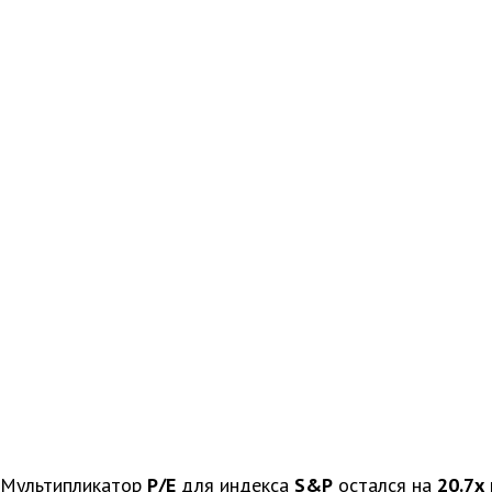
Мультипликатор
P/E
для индекса
S&P
остался на
20.7x