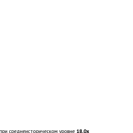
при среднеисторическом уровне
18.0x