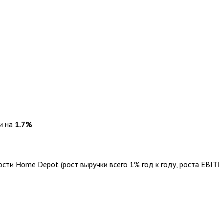
и на
1.7%
ти Home Depot (рост выручки всего 1% год к году, роста EBITD